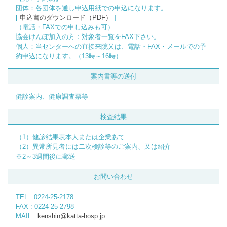
団体：各団体を通し申込用紙での申込になります。
[
申込書のダウンロード（PDF）
]
（電話・FAXでの申し込みも可）
協会けんぽ加入の方：対象者一覧をFAX下さい。
個人：当センターへの直接来院又は、電話・FAX・メールでの予
約申込になります。（13時～16時）
案内書等の送付
健診案内、健康調査票等
検査結果
（1）健診結果表本人または企業あて
（2）異常所見者には二次検診等のご案内、又は紹介
※2～3週間後に郵送
お問い合わせ
TEL : 0224-25-2178
FAX : 0224-25-2798
MAIL :
kenshin@katta-hosp.jp