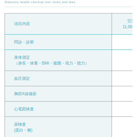
Statutory health checkup test items and fees
労安
項目内容
11,00
問診・診察
身体測定
（身長・体重・BMI・腹囲・視力・聴力）
血圧測定
胸部X線撮影
心電図検査
尿検査
(蛋白・糖)